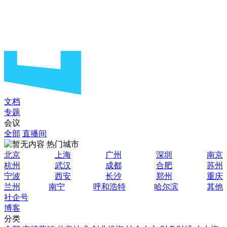
文档
专题
会议
全部
直播间
热门城市
北京
上海
广州
深圳
南京
杭州
武汉
成都
合肥
苏州
宁波
西安
长沙
郑州
重庆
兰州
南宁
呼和浩特
哈尔滨
其他
社企号
博客
分类