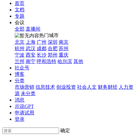
首页
文档
专题
会议
全部
直播间
热门城市
北京
上海
广州
深圳
南京
杭州
武汉
成都
合肥
苏州
宁波
西安
长沙
郑州
重庆
兰州
南宁
呼和浩特
哈尔滨
其他
社企号
博客
分类
市场营销
信息技术
创业投资
社会人文
财务财经
人力资
源
未分类
消息
示说GPT
申请试用
登录
确定