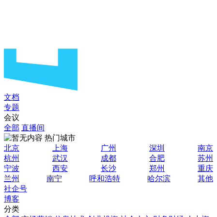
文档
专题
会议
全部
直播间
热门城市
北京
上海
广州
深圳
南京
杭州
武汉
成都
合肥
苏州
宁波
西安
长沙
郑州
重庆
兰州
南宁
呼和浩特
哈尔滨
其他
社企号
博客
分类