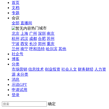
首页
文档
专题
会议
全部
直播间
热门城市
北京
上海
广州
深圳
南京
杭州
武汉
成都
合肥
苏州
宁波
西安
长沙
郑州
重庆
兰州
南宁
呼和浩特
哈尔滨
其他
社企号
博客
分类
市场营销
信息技术
创业投资
社会人文
财务财经
人力资
源
未分类
消息
示说GPT
申请试用
登录
确定