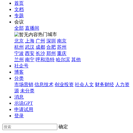
首页
文档
专题
会议
全部
直播间
热门城市
北京
上海
广州
深圳
南京
杭州
武汉
成都
合肥
苏州
宁波
西安
长沙
郑州
重庆
兰州
南宁
呼和浩特
哈尔滨
其他
社企号
博客
分类
市场营销
信息技术
创业投资
社会人文
财务财经
人力资
源
未分类
消息
示说GPT
申请试用
登录
确定