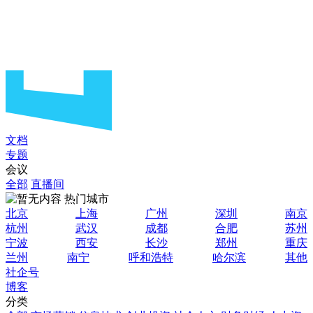
文档
专题
会议
全部
直播间
热门城市
北京
上海
广州
深圳
南京
杭州
武汉
成都
合肥
苏州
宁波
西安
长沙
郑州
重庆
兰州
南宁
呼和浩特
哈尔滨
其他
社企号
博客
分类