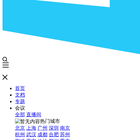
首页
文档
专题
会议
全部
直播间
热门城市
北京
上海
广州
深圳
南京
杭州
武汉
成都
合肥
苏州