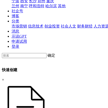
宁波
西安
长沙
郑州
重庆
兰州
南宁
呼和浩特
哈尔滨
其他
社企号
博客
分类
市场营销
信息技术
创业投资
社会人文
财务财经
人力资
消息
示说GPT
申请试用
登录
确定
快速创建
×