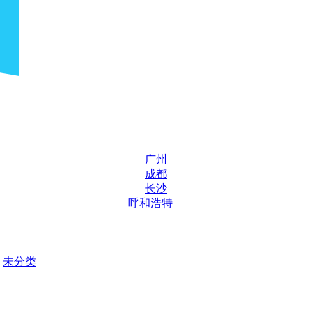
广州
成都
长沙
呼和浩特
未分类