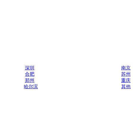
深圳
南京
合肥
苏州
郑州
重庆
哈尔滨
其他