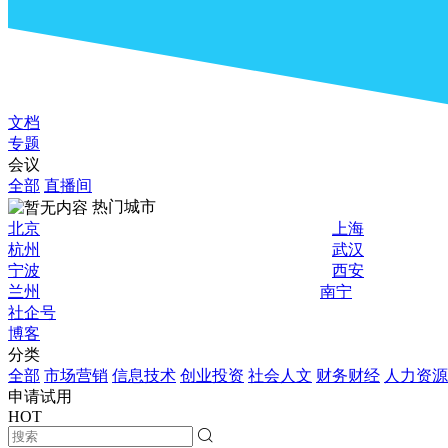
文档
专题
会议
全部
直播间
热门城市
北京
上海
杭州
武汉
宁波
西安
兰州
南宁
社企号
博客
分类
全部
市场营销
信息技术
创业投资
社会人文
财务财经
人力资源
申请试用
HOT