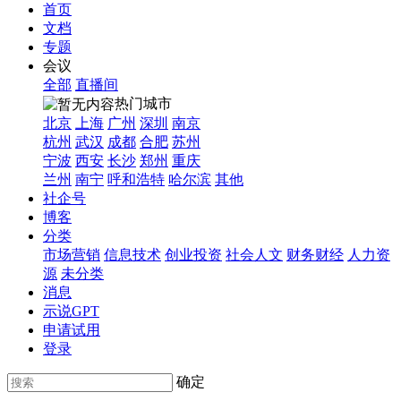
首页
文档
专题
会议
全部
直播间
热门城市
北京
上海
广州
深圳
南京
杭州
武汉
成都
合肥
苏州
宁波
西安
长沙
郑州
重庆
兰州
南宁
呼和浩特
哈尔滨
其他
社企号
博客
分类
市场营销
信息技术
创业投资
社会人文
财务财经
人力资
源
未分类
消息
示说GPT
申请试用
登录
确定