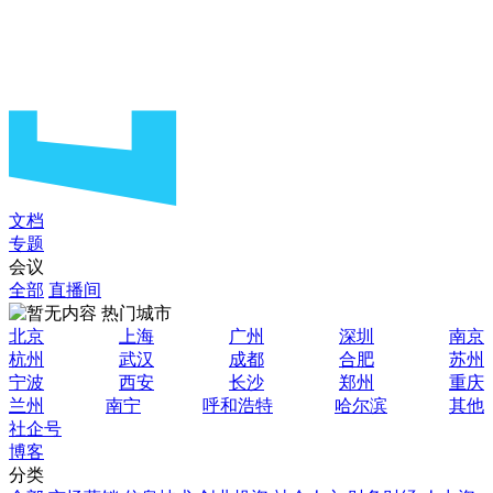
文档
专题
会议
全部
直播间
热门城市
北京
上海
广州
深圳
南京
杭州
武汉
成都
合肥
苏州
宁波
西安
长沙
郑州
重庆
兰州
南宁
呼和浩特
哈尔滨
其他
社企号
博客
分类