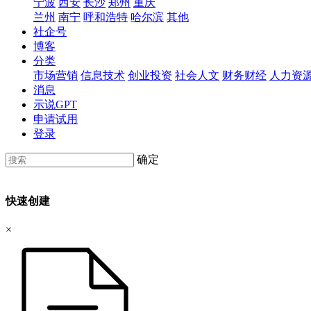
宁波
西安
长沙
郑州
重庆
兰州
南宁
呼和浩特
哈尔滨
其他
社企号
博客
分类
市场营销
信息技术
创业投资
社会人文
财务财经
人力资
消息
示说GPT
申请试用
登录
确定
快速创建
×