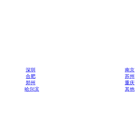
深圳
南京
合肥
苏州
郑州
重庆
哈尔滨
其他