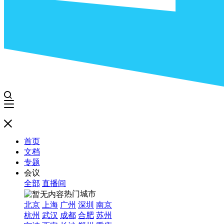
首页
文档
专题
会议
全部
直播间
热门城市
北京
上海
广州
深圳
南京
杭州
武汉
成都
合肥
苏州