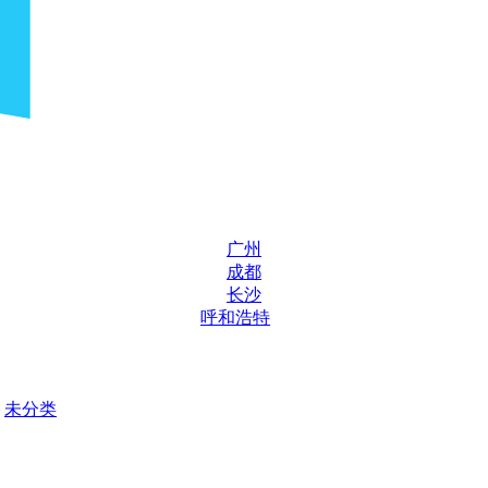
广州
成都
长沙
呼和浩特
未分类