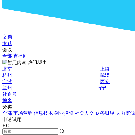
文档
专题
会议
全部
直播间
热门城市
北京
上海
杭州
武汉
宁波
西安
兰州
南宁
社企号
博客
分类
全部
市场营销
信息技术
创业投资
社会人文
财务财经
人力资源
申请试用
HOT