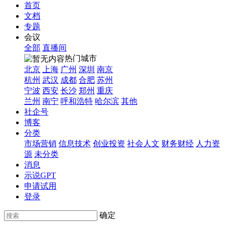
首页
文档
专题
会议
全部
直播间
热门城市
北京
上海
广州
深圳
南京
杭州
武汉
成都
合肥
苏州
宁波
西安
长沙
郑州
重庆
兰州
南宁
呼和浩特
哈尔滨
其他
社企号
博客
分类
市场营销
信息技术
创业投资
社会人文
财务财经
人力资
源
未分类
消息
示说GPT
申请试用
登录
确定