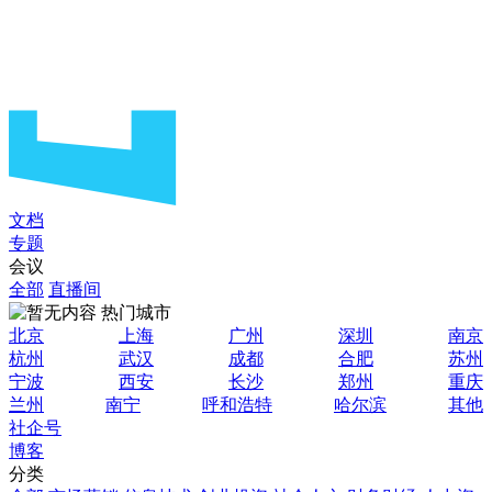
文档
专题
会议
全部
直播间
热门城市
北京
上海
广州
深圳
南京
杭州
武汉
成都
合肥
苏州
宁波
西安
长沙
郑州
重庆
兰州
南宁
呼和浩特
哈尔滨
其他
社企号
博客
分类