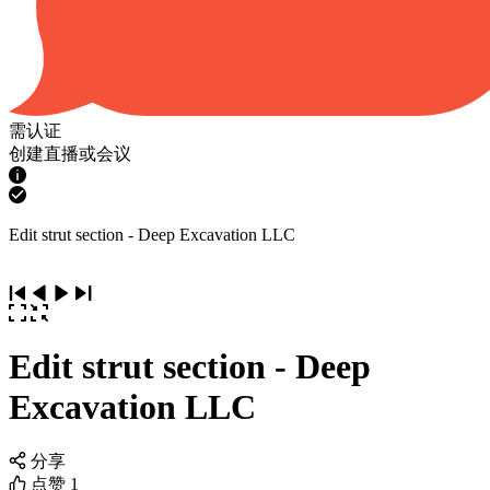
需认证
创建直播或会议
Edit strut section - Deep Excavation LLC
Edit strut section - Deep
Excavation LLC
分享
点赞
1