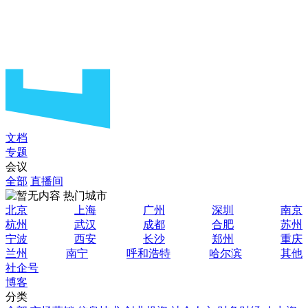
文档
专题
会议
全部
直播间
热门城市
北京
上海
广州
深圳
南京
杭州
武汉
成都
合肥
苏州
宁波
西安
长沙
郑州
重庆
兰州
南宁
呼和浩特
哈尔滨
其他
社企号
博客
分类