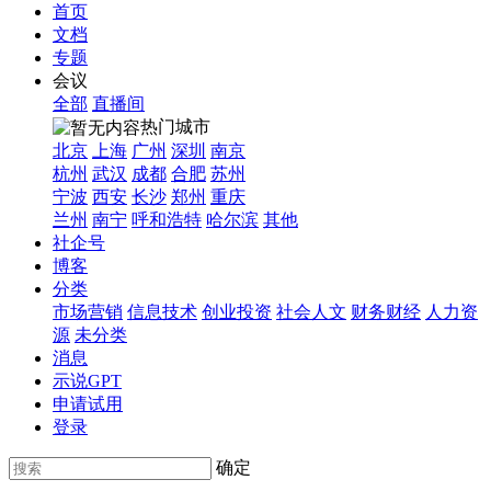
首页
文档
专题
会议
全部
直播间
热门城市
北京
上海
广州
深圳
南京
杭州
武汉
成都
合肥
苏州
宁波
西安
长沙
郑州
重庆
兰州
南宁
呼和浩特
哈尔滨
其他
社企号
博客
分类
市场营销
信息技术
创业投资
社会人文
财务财经
人力资
源
未分类
消息
示说GPT
申请试用
登录
确定