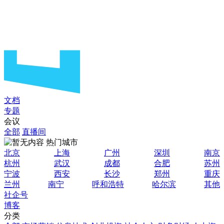
文档
专题
会议
全部
直播间
热门城市
北京
上海
广州
深圳
南京
杭州
武汉
成都
合肥
苏州
宁波
西安
长沙
郑州
重庆
兰州
南宁
呼和浩特
哈尔滨
其他
社企号
博客
分类