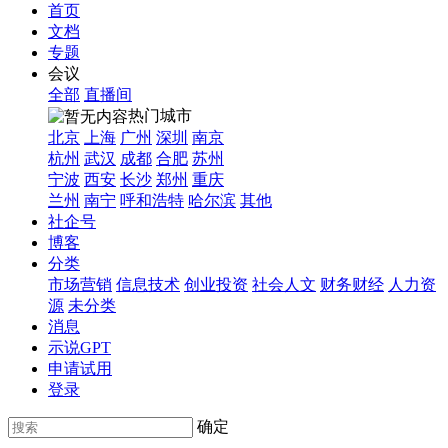
首页
文档
专题
会议
全部
直播间
热门城市
北京
上海
广州
深圳
南京
杭州
武汉
成都
合肥
苏州
宁波
西安
长沙
郑州
重庆
兰州
南宁
呼和浩特
哈尔滨
其他
社企号
博客
分类
市场营销
信息技术
创业投资
社会人文
财务财经
人力资
源
未分类
消息
示说GPT
申请试用
登录
确定