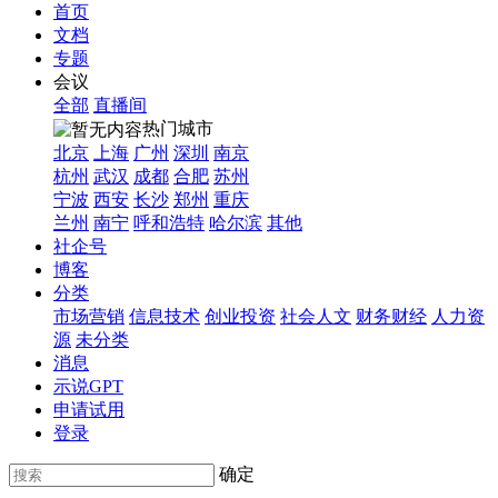
首页
文档
专题
会议
全部
直播间
热门城市
北京
上海
广州
深圳
南京
杭州
武汉
成都
合肥
苏州
宁波
西安
长沙
郑州
重庆
兰州
南宁
呼和浩特
哈尔滨
其他
社企号
博客
分类
市场营销
信息技术
创业投资
社会人文
财务财经
人力资
源
未分类
消息
示说GPT
申请试用
登录
确定