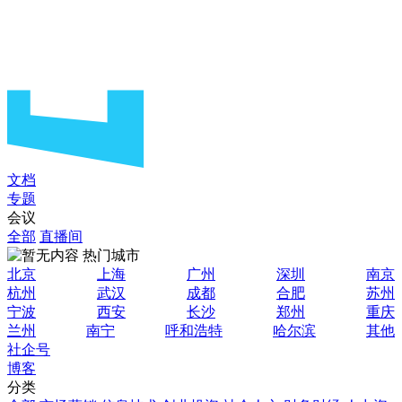
文档
专题
会议
全部
直播间
热门城市
北京
上海
广州
深圳
南京
杭州
武汉
成都
合肥
苏州
宁波
西安
长沙
郑州
重庆
兰州
南宁
呼和浩特
哈尔滨
其他
社企号
博客
分类