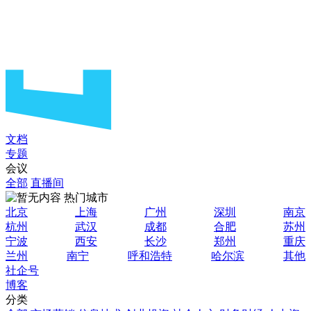
文档
专题
会议
全部
直播间
热门城市
北京
上海
广州
深圳
南京
杭州
武汉
成都
合肥
苏州
宁波
西安
长沙
郑州
重庆
兰州
南宁
呼和浩特
哈尔滨
其他
社企号
博客
分类