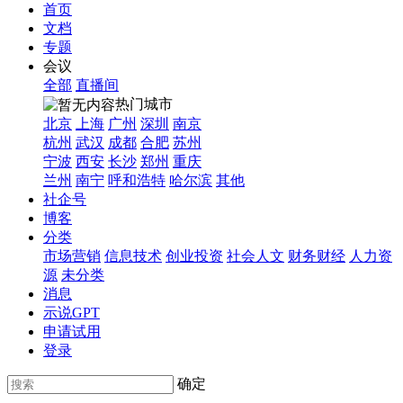
首页
文档
专题
会议
全部
直播间
热门城市
北京
上海
广州
深圳
南京
杭州
武汉
成都
合肥
苏州
宁波
西安
长沙
郑州
重庆
兰州
南宁
呼和浩特
哈尔滨
其他
社企号
博客
分类
市场营销
信息技术
创业投资
社会人文
财务财经
人力资
源
未分类
消息
示说GPT
申请试用
登录
确定