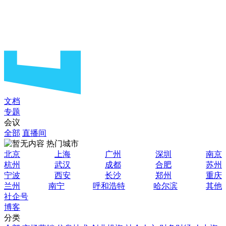
文档
专题
会议
全部
直播间
热门城市
北京
上海
广州
深圳
南京
杭州
武汉
成都
合肥
苏州
宁波
西安
长沙
郑州
重庆
兰州
南宁
呼和浩特
哈尔滨
其他
社企号
博客
分类