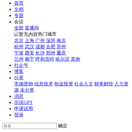
首页
文档
专题
会议
全部
直播间
热门城市
北京
上海
广州
深圳
南京
杭州
武汉
成都
合肥
苏州
宁波
西安
长沙
郑州
重庆
兰州
南宁
呼和浩特
哈尔滨
其他
社企号
博客
分类
市场营销
信息技术
创业投资
社会人文
财务财经
人力资
源
未分类
消息
示说GPT
申请试用
登录
确定