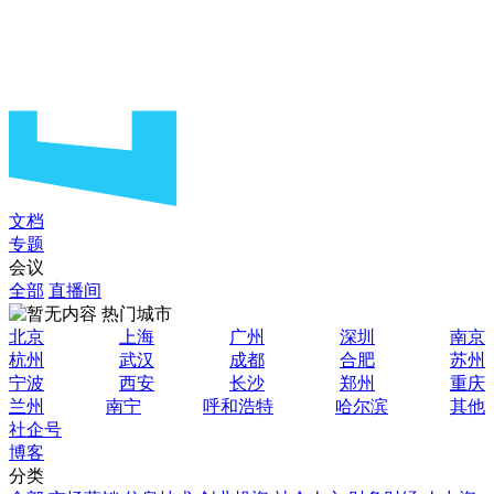
文档
专题
会议
全部
直播间
热门城市
北京
上海
广州
深圳
南京
杭州
武汉
成都
合肥
苏州
宁波
西安
长沙
郑州
重庆
兰州
南宁
呼和浩特
哈尔滨
其他
社企号
博客
分类