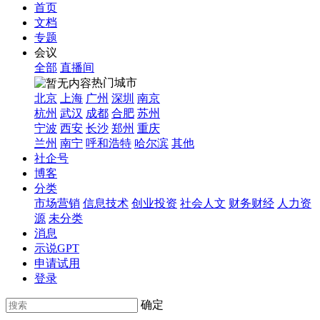
首页
文档
专题
会议
全部
直播间
热门城市
北京
上海
广州
深圳
南京
杭州
武汉
成都
合肥
苏州
宁波
西安
长沙
郑州
重庆
兰州
南宁
呼和浩特
哈尔滨
其他
社企号
博客
分类
市场营销
信息技术
创业投资
社会人文
财务财经
人力资
源
未分类
消息
示说GPT
申请试用
登录
确定