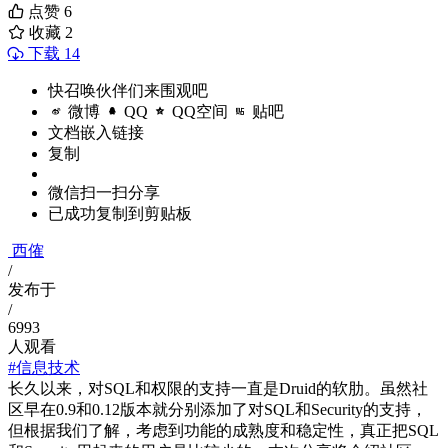
点赞
6
收藏
2
下载 14
快召唤伙伴们来围观吧
微博
QQ
QQ空间
贴吧
文档嵌入链接
复制
微信扫一扫分享
已成功复制到剪贴板
西傕
/
发布于
/
6993
人观看
#信息技术
长久以来，对SQL和权限的支持一直是Druid的软肋。虽然社
区早在0.9和0.12版本就分别添加了对SQL和Security的支持，
但根据我们了解，考虑到功能的成熟度和稳定性，真正把SQL