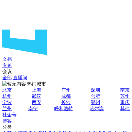
文档
专题
会议
全部
直播间
热门城市
北京
上海
广州
深圳
南京
杭州
武汉
成都
合肥
苏州
宁波
西安
长沙
郑州
重庆
兰州
南宁
呼和浩特
哈尔滨
其他
社企号
博客
分类