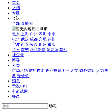
首页
文档
专题
会议
全部
直播间
热门城市
北京
上海
广州
深圳
南京
杭州
武汉
成都
合肥
苏州
宁波
西安
长沙
郑州
重庆
兰州
南宁
呼和浩特
哈尔滨
其他
社企号
博客
分类
市场营销
信息技术
创业投资
社会人文
财务财经
人力资
源
未分类
消息
示说GPT
申请试用
登录
确定