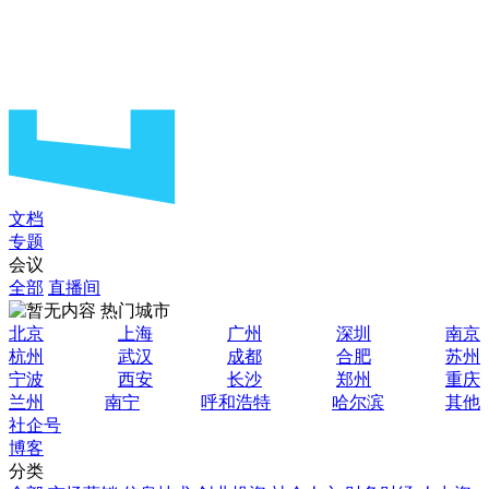
文档
专题
会议
全部
直播间
热门城市
北京
上海
广州
深圳
南京
杭州
武汉
成都
合肥
苏州
宁波
西安
长沙
郑州
重庆
兰州
南宁
呼和浩特
哈尔滨
其他
社企号
博客
分类