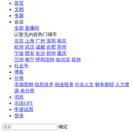
首页
文档
专题
会议
全部
直播间
热门城市
北京
上海
广州
深圳
南京
杭州
武汉
成都
合肥
苏州
宁波
西安
长沙
郑州
重庆
兰州
南宁
呼和浩特
哈尔滨
其他
社企号
博客
分类
市场营销
信息技术
创业投资
社会人文
财务财经
人力资
源
未分类
消息
示说GPT
申请试用
登录
确定