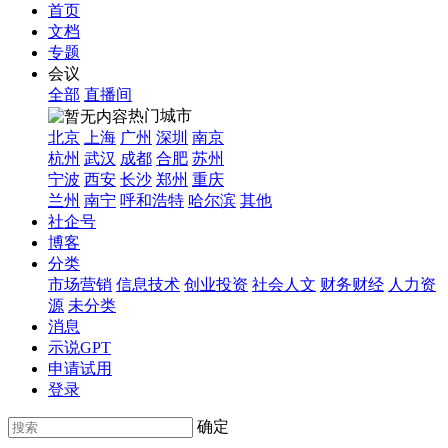
首页
文档
专题
会议
全部
直播间
热门城市
北京
上海
广州
深圳
南京
杭州
武汉
成都
合肥
苏州
宁波
西安
长沙
郑州
重庆
兰州
南宁
呼和浩特
哈尔滨
其他
社企号
博客
分类
市场营销
信息技术
创业投资
社会人文
财务财经
人力资
源
未分类
消息
示说GPT
申请试用
登录
确定