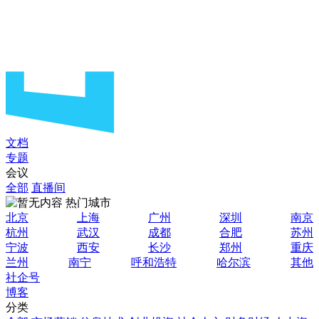
文档
专题
会议
全部
直播间
热门城市
北京
上海
广州
深圳
南京
杭州
武汉
成都
合肥
苏州
宁波
西安
长沙
郑州
重庆
兰州
南宁
呼和浩特
哈尔滨
其他
社企号
博客
分类