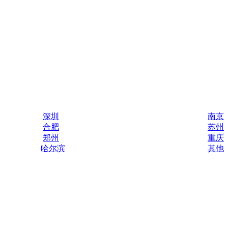
深圳
南京
合肥
苏州
郑州
重庆
哈尔滨
其他