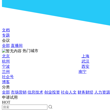
文档
专题
会议
全部
直播间
热门城市
北京
上海
杭州
武汉
宁波
西安
兰州
南宁
社企号
博客
分类
全部
市场营销
信息技术
创业投资
社会人文
财务财经
人力资源
申请试用
HOT