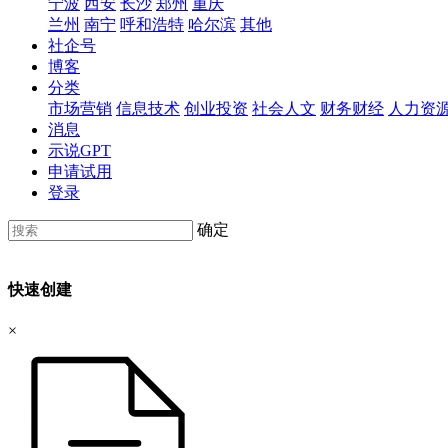
宁波
西安
长沙
郑州
重庆
兰州
南宁
呼和浩特
哈尔滨
其他
社企号
博客
分类
市场营销
信息技术
创业投资
社会人文
财务财经
人力资
消息
示说GPT
申请试用
登录
确定
快速创建
×