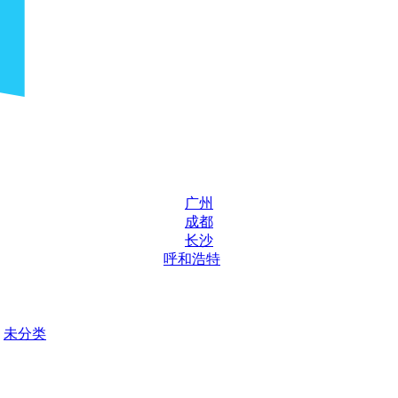
广州
成都
长沙
呼和浩特
未分类