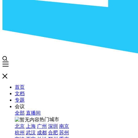
首页
文档
专题
会议
全部
直播间
热门城市
北京
上海
广州
深圳
南京
杭州
武汉
成都
合肥
苏州