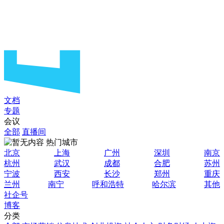
文档
专题
会议
全部
直播间
热门城市
北京
上海
广州
深圳
南京
杭州
武汉
成都
合肥
苏州
宁波
西安
长沙
郑州
重庆
兰州
南宁
呼和浩特
哈尔滨
其他
社企号
博客
分类