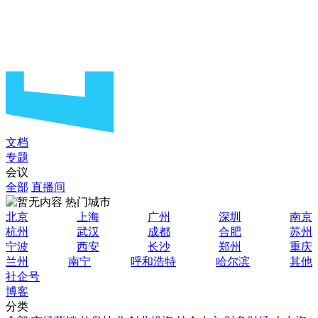
文档
专题
会议
全部
直播间
热门城市
北京
上海
广州
深圳
南京
杭州
武汉
成都
合肥
苏州
宁波
西安
长沙
郑州
重庆
兰州
南宁
呼和浩特
哈尔滨
其他
社企号
博客
分类