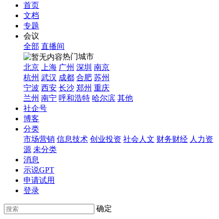
首页
文档
专题
会议
全部
直播间
热门城市
北京
上海
广州
深圳
南京
杭州
武汉
成都
合肥
苏州
宁波
西安
长沙
郑州
重庆
兰州
南宁
呼和浩特
哈尔滨
其他
社企号
博客
分类
市场营销
信息技术
创业投资
社会人文
财务财经
人力资
源
未分类
消息
示说GPT
申请试用
登录
确定