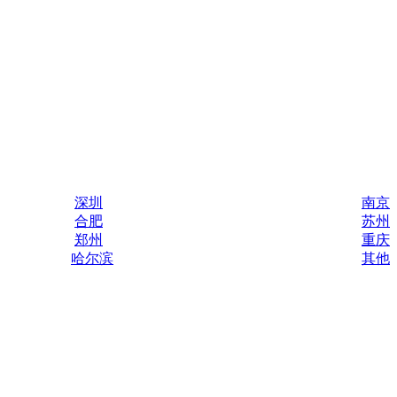
深圳
南京
合肥
苏州
郑州
重庆
哈尔滨
其他