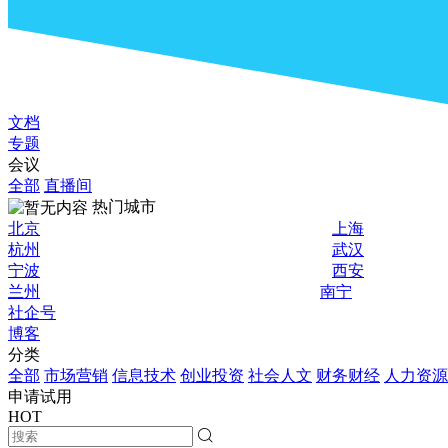
文档
专题
会议
全部
直播间
热门城市
北京
上海
杭州
武汉
宁波
西安
兰州
南宁
社企号
博客
分类
全部
市场营销
信息技术
创业投资
社会人文
财务财经
人力资源
申请试用
HOT