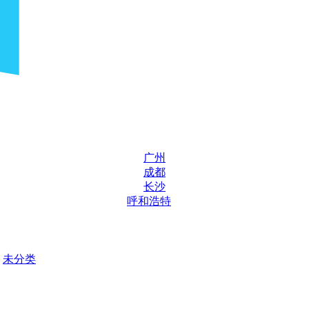
广州
成都
长沙
呼和浩特
未分类