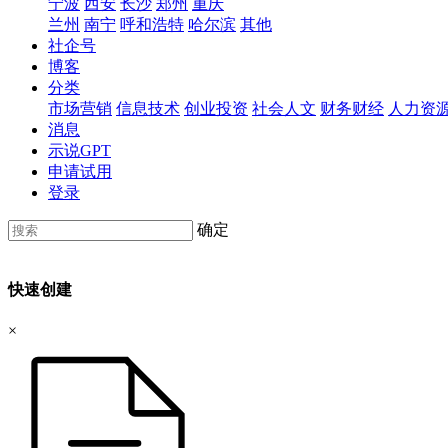
宁波
西安
长沙
郑州
重庆
兰州
南宁
呼和浩特
哈尔滨
其他
社企号
博客
分类
市场营销
信息技术
创业投资
社会人文
财务财经
人力资
消息
示说GPT
申请试用
登录
确定
快速创建
×