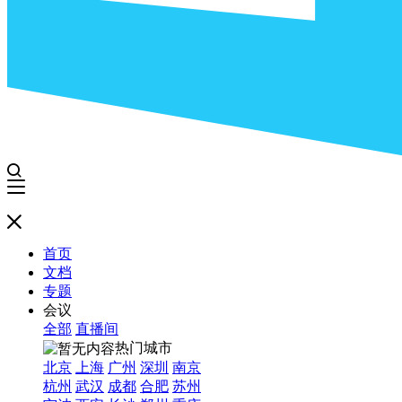
首页
文档
专题
会议
全部
直播间
热门城市
北京
上海
广州
深圳
南京
杭州
武汉
成都
合肥
苏州