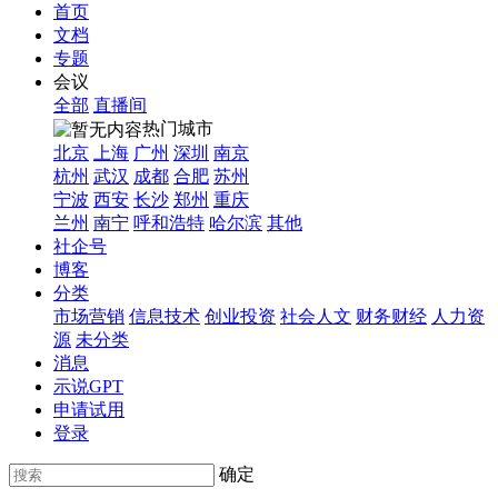
首页
文档
专题
会议
全部
直播间
热门城市
北京
上海
广州
深圳
南京
杭州
武汉
成都
合肥
苏州
宁波
西安
长沙
郑州
重庆
兰州
南宁
呼和浩特
哈尔滨
其他
社企号
博客
分类
市场营销
信息技术
创业投资
社会人文
财务财经
人力资
源
未分类
消息
示说GPT
申请试用
登录
确定