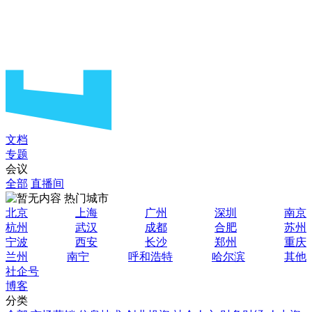
文档
专题
会议
全部
直播间
热门城市
北京
上海
广州
深圳
南京
杭州
武汉
成都
合肥
苏州
宁波
西安
长沙
郑州
重庆
兰州
南宁
呼和浩特
哈尔滨
其他
社企号
博客
分类