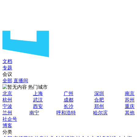
文档
专题
会议
全部
直播间
热门城市
北京
上海
广州
深圳
南京
杭州
武汉
成都
合肥
苏州
宁波
西安
长沙
郑州
重庆
兰州
南宁
呼和浩特
哈尔滨
其他
社企号
博客
分类