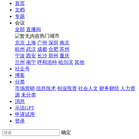
首页
文档
专题
会议
全部
直播间
热门城市
北京
上海
广州
深圳
南京
杭州
武汉
成都
合肥
苏州
宁波
西安
长沙
郑州
重庆
兰州
南宁
呼和浩特
哈尔滨
其他
社企号
博客
分类
市场营销
信息技术
创业投资
社会人文
财务财经
人力资
源
未分类
消息
示说GPT
申请试用
登录
确定