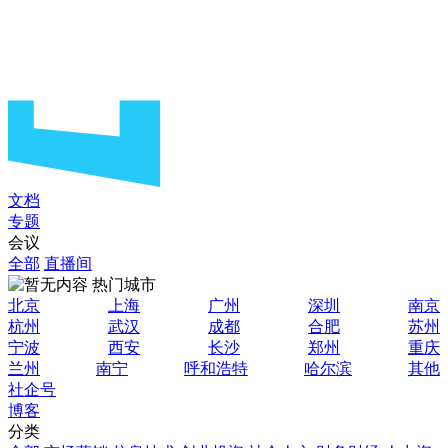
文档
专题
会议
全部
直播间
热门城市
北京
上海
广州
深圳
南京
杭州
武汉
成都
合肥
苏州
宁波
西安
长沙
郑州
重庆
兰州
南宁
呼和浩特
哈尔滨
其他
社企号
博客
分类