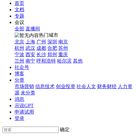
首页
文档
专题
会议
全部
直播间
热门城市
北京
上海
广州
深圳
南京
杭州
武汉
成都
合肥
苏州
宁波
西安
长沙
郑州
重庆
兰州
南宁
呼和浩特
哈尔滨
其他
社企号
博客
分类
市场营销
信息技术
创业投资
社会人文
财务财经
人力资
源
未分类
消息
示说GPT
申请试用
登录
确定