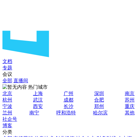
文档
专题
会议
全部
直播间
热门城市
北京
上海
广州
深圳
南京
杭州
武汉
成都
合肥
苏州
宁波
西安
长沙
郑州
重庆
兰州
南宁
呼和浩特
哈尔滨
其他
社企号
博客
分类