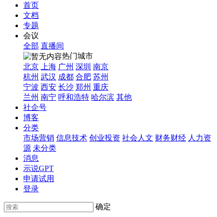
首页
文档
专题
会议
全部
直播间
热门城市
北京
上海
广州
深圳
南京
杭州
武汉
成都
合肥
苏州
宁波
西安
长沙
郑州
重庆
兰州
南宁
呼和浩特
哈尔滨
其他
社企号
博客
分类
市场营销
信息技术
创业投资
社会人文
财务财经
人力资
源
未分类
消息
示说GPT
申请试用
登录
确定