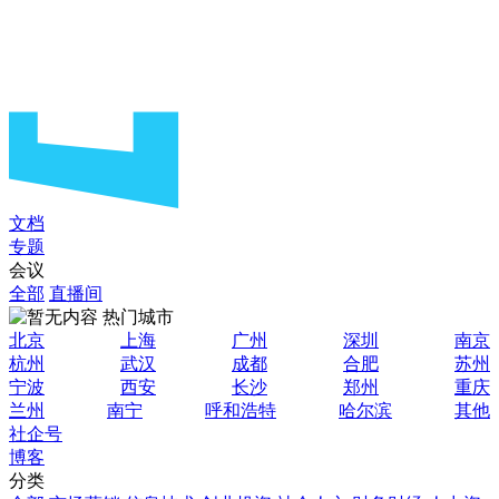
文档
专题
会议
全部
直播间
热门城市
北京
上海
广州
深圳
南京
杭州
武汉
成都
合肥
苏州
宁波
西安
长沙
郑州
重庆
兰州
南宁
呼和浩特
哈尔滨
其他
社企号
博客
分类