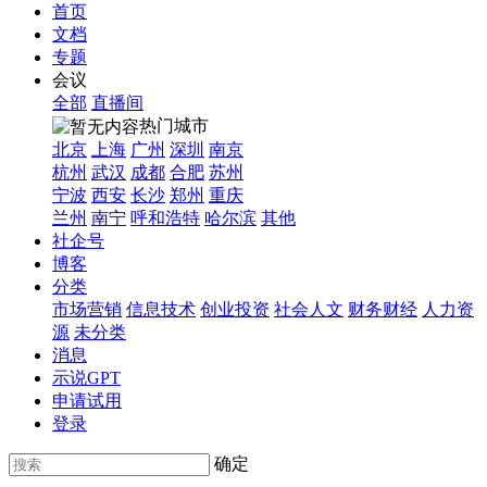
首页
文档
专题
会议
全部
直播间
热门城市
北京
上海
广州
深圳
南京
杭州
武汉
成都
合肥
苏州
宁波
西安
长沙
郑州
重庆
兰州
南宁
呼和浩特
哈尔滨
其他
社企号
博客
分类
市场营销
信息技术
创业投资
社会人文
财务财经
人力资
源
未分类
消息
示说GPT
申请试用
登录
确定