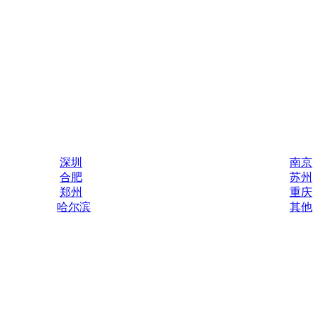
深圳
南京
合肥
苏州
郑州
重庆
哈尔滨
其他