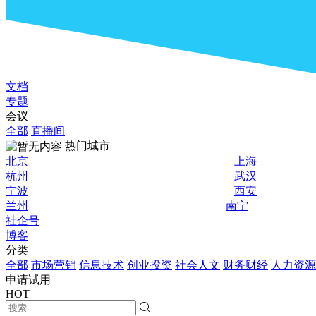
文档
专题
会议
全部
直播间
热门城市
北京
上海
杭州
武汉
宁波
西安
兰州
南宁
社企号
博客
分类
全部
市场营销
信息技术
创业投资
社会人文
财务财经
人力资源
申请试用
HOT