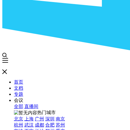
首页
文档
专题
会议
全部
直播间
热门城市
北京
上海
广州
深圳
南京
杭州
武汉
成都
合肥
苏州