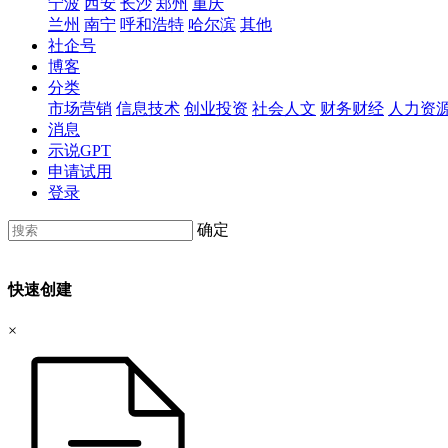
宁波
西安
长沙
郑州
重庆
兰州
南宁
呼和浩特
哈尔滨
其他
社企号
博客
分类
市场营销
信息技术
创业投资
社会人文
财务财经
人力资
消息
示说GPT
申请试用
登录
确定
快速创建
×