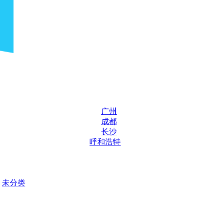
广州
成都
长沙
呼和浩特
未分类