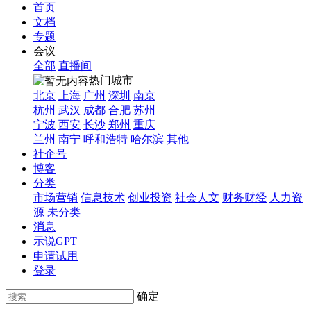
首页
文档
专题
会议
全部
直播间
热门城市
北京
上海
广州
深圳
南京
杭州
武汉
成都
合肥
苏州
宁波
西安
长沙
郑州
重庆
兰州
南宁
呼和浩特
哈尔滨
其他
社企号
博客
分类
市场营销
信息技术
创业投资
社会人文
财务财经
人力资
源
未分类
消息
示说GPT
申请试用
登录
确定