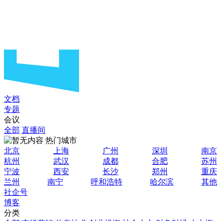
文档
专题
会议
全部
直播间
热门城市
北京
上海
广州
深圳
南京
杭州
武汉
成都
合肥
苏州
宁波
西安
长沙
郑州
重庆
兰州
南宁
呼和浩特
哈尔滨
其他
社企号
博客
分类