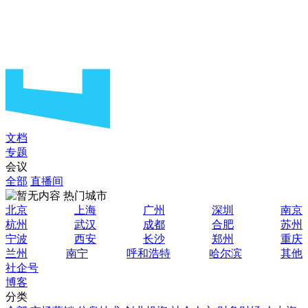
文档
专题
会议
全部
直播间
热门城市
北京
上海
广州
深圳
南京
杭州
武汉
成都
合肥
苏州
宁波
西安
长沙
郑州
重庆
兰州
南宁
呼和浩特
哈尔滨
其他
社企号
博客
分类