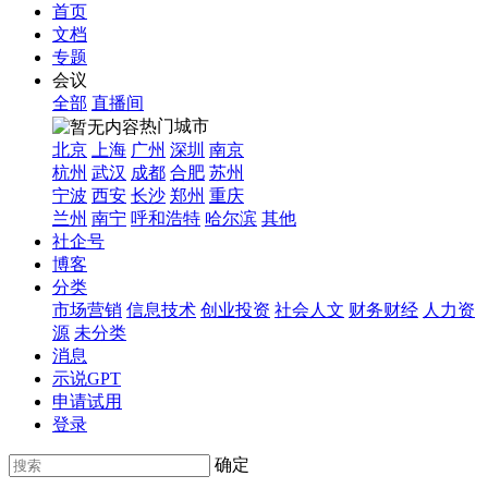
首页
文档
专题
会议
全部
直播间
热门城市
北京
上海
广州
深圳
南京
杭州
武汉
成都
合肥
苏州
宁波
西安
长沙
郑州
重庆
兰州
南宁
呼和浩特
哈尔滨
其他
社企号
博客
分类
市场营销
信息技术
创业投资
社会人文
财务财经
人力资
源
未分类
消息
示说GPT
申请试用
登录
确定