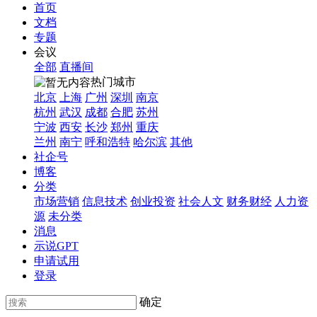
首页
文档
专题
会议
全部
直播间
热门城市
北京
上海
广州
深圳
南京
杭州
武汉
成都
合肥
苏州
宁波
西安
长沙
郑州
重庆
兰州
南宁
呼和浩特
哈尔滨
其他
社企号
博客
分类
市场营销
信息技术
创业投资
社会人文
财务财经
人力资
源
未分类
消息
示说GPT
申请试用
登录
确定