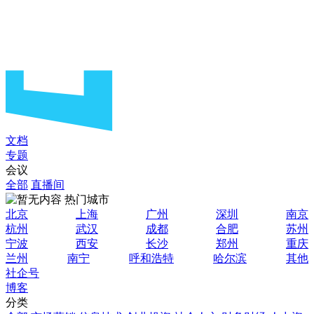
文档
专题
会议
全部
直播间
热门城市
北京
上海
广州
深圳
南京
杭州
武汉
成都
合肥
苏州
宁波
西安
长沙
郑州
重庆
兰州
南宁
呼和浩特
哈尔滨
其他
社企号
博客
分类