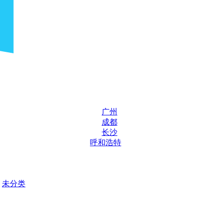
广州
成都
长沙
呼和浩特
未分类