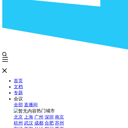
首页
文档
专题
会议
全部
直播间
热门城市
北京
上海
广州
深圳
南京
杭州
武汉
成都
合肥
苏州