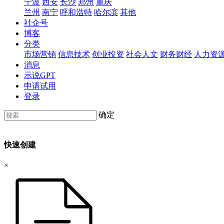
宁波
西安
长沙
郑州
重庆
兰州
南宁
呼和浩特
哈尔滨
其他
社企号
博客
分类
市场营销
信息技术
创业投资
社会人文
财务财经
人力资
消息
示说GPT
申请试用
登录
确定
快速创建
×