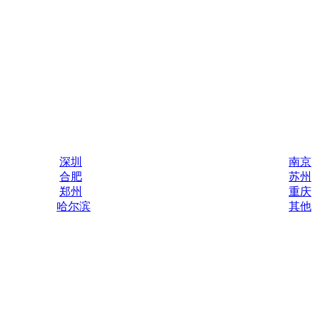
深圳
南京
合肥
苏州
郑州
重庆
哈尔滨
其他