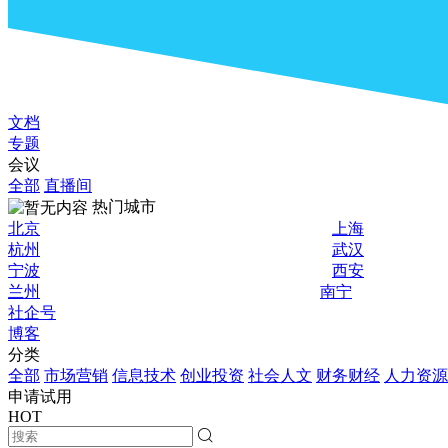
文档
专题
会议
全部
直播间
热门城市
北京
上海
杭州
武汉
宁波
西安
兰州
南宁
社企号
博客
分类
全部
市场营销
信息技术
创业投资
社会人文
财务财经
人力资源
申请试用
HOT