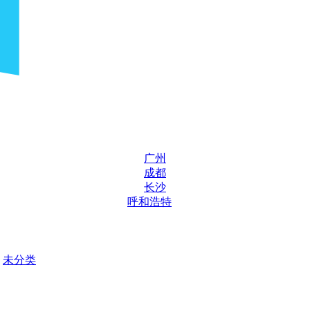
广州
成都
长沙
呼和浩特
未分类