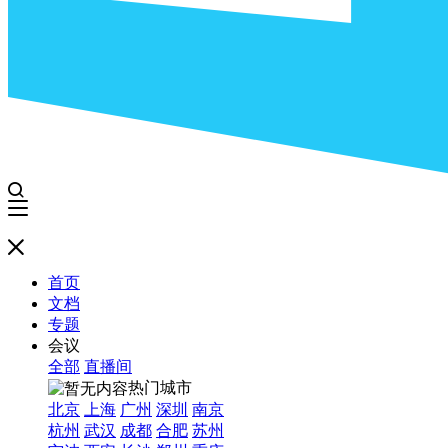
首页
文档
专题
会议
全部
直播间
热门城市
北京
上海
广州
深圳
南京
杭州
武汉
成都
合肥
苏州