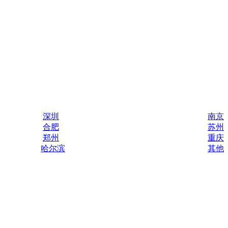
深圳
南京
合肥
苏州
郑州
重庆
哈尔滨
其他