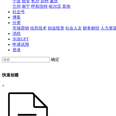
宁波
西安
长沙
郑州
重庆
兰州
南宁
呼和浩特
哈尔滨
其他
社企号
博客
分类
市场营销
信息技术
创业投资
社会人文
财务财经
人力资
消息
示说GPT
申请试用
登录
确定
快速创建
×