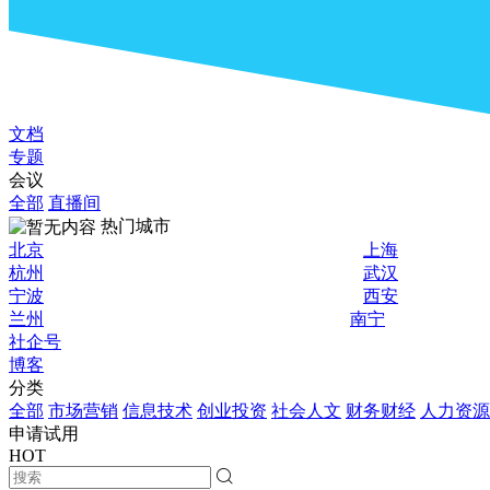
文档
专题
会议
全部
直播间
热门城市
北京
上海
杭州
武汉
宁波
西安
兰州
南宁
社企号
博客
分类
全部
市场营销
信息技术
创业投资
社会人文
财务财经
人力资源
申请试用
HOT