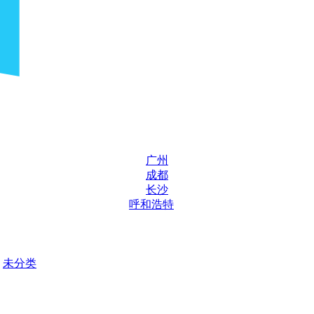
广州
成都
长沙
呼和浩特
未分类