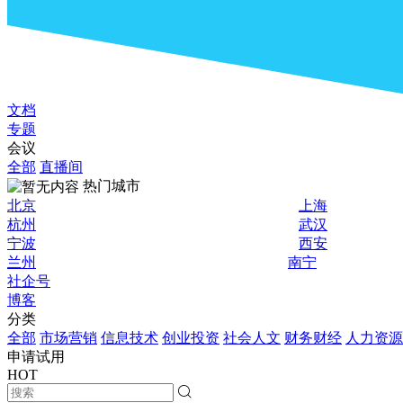
文档
专题
会议
全部
直播间
热门城市
北京
上海
杭州
武汉
宁波
西安
兰州
南宁
社企号
博客
分类
全部
市场营销
信息技术
创业投资
社会人文
财务财经
人力资源
申请试用
HOT