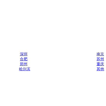
深圳
南京
合肥
苏州
郑州
重庆
哈尔滨
其他