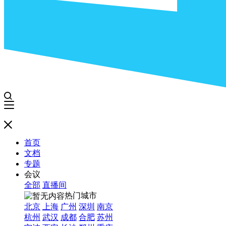
首页
文档
专题
会议
全部
直播间
热门城市
北京
上海
广州
深圳
南京
杭州
武汉
成都
合肥
苏州