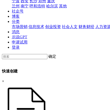
宁波
西安
长沙
郑州
重庆
兰州
南宁
呼和浩特
哈尔滨
其他
社企号
博客
分类
市场营销
信息技术
创业投资
社会人文
财务财经
人力资
消息
示说GPT
申请试用
登录
确定
快速创建
×