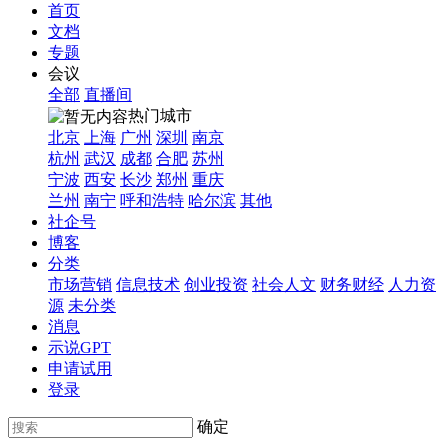
首页
文档
专题
会议
全部
直播间
热门城市
北京
上海
广州
深圳
南京
杭州
武汉
成都
合肥
苏州
宁波
西安
长沙
郑州
重庆
兰州
南宁
呼和浩特
哈尔滨
其他
社企号
博客
分类
市场营销
信息技术
创业投资
社会人文
财务财经
人力资
源
未分类
消息
示说GPT
申请试用
登录
确定