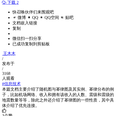
下载 2
快召唤伙伴们来围观吧
微博
QQ
QQ空间
贴吧
文档嵌入链接
复制
微信扫一扫分享
已成功复制到剪贴板
王木木
/
发布于
/
3168
人观看
#信息技术
本篇文档主要介绍了随机图与幂律图及其实例、幂律分布的例
子，比如机场网络、收入和拥有该收入的人数、震级和震级的
地震数量等等，除此之外还介绍了幂律图的一些性质，其中具
体介绍了优先连接。
3
点赞