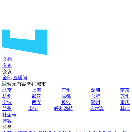
文档
专题
会议
全部
直播间
热门城市
北京
上海
广州
深圳
南京
杭州
武汉
成都
合肥
苏州
宁波
西安
长沙
郑州
重庆
兰州
南宁
呼和浩特
哈尔滨
其他
社企号
博客
分类