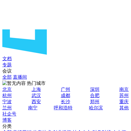
文档
专题
会议
全部
直播间
热门城市
北京
上海
广州
深圳
南京
杭州
武汉
成都
合肥
苏州
宁波
西安
长沙
郑州
重庆
兰州
南宁
呼和浩特
哈尔滨
其他
社企号
博客
分类