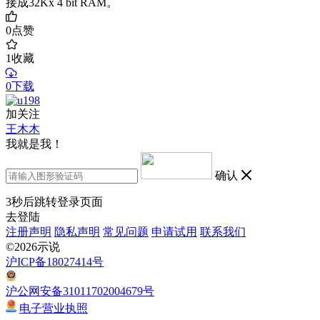
接成32Kx 4 bit RAM。
0
点赞
1
收藏
0下载
加关注
王木木
我就是我！
确认
3
秒后跳转登录页面
去登陆
注册声明
隐私声明
常见问题
申请试用
联系我们
©2026示说
沪ICP备18027414号
沪公网安备31011702004679号
电子营业执照