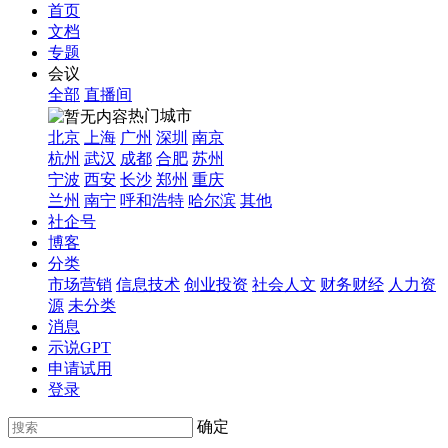
首页
文档
专题
会议
全部
直播间
热门城市
北京
上海
广州
深圳
南京
杭州
武汉
成都
合肥
苏州
宁波
西安
长沙
郑州
重庆
兰州
南宁
呼和浩特
哈尔滨
其他
社企号
博客
分类
市场营销
信息技术
创业投资
社会人文
财务财经
人力资
源
未分类
消息
示说GPT
申请试用
登录
确定