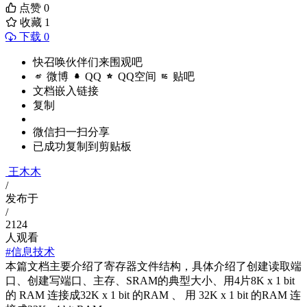
点赞
0
收藏
1
下载 0
快召唤伙伴们来围观吧
微博
QQ
QQ空间
贴吧
文档嵌入链接
复制
微信扫一扫分享
已成功复制到剪贴板
王木木
/
发布于
/
2124
人观看
#信息技术
本篇文档主要介绍了寄存器文件结构，具体介绍了创建读取端
口、创建写端口、主存、SRAM的典型大小、用4片8K x 1 bit
的 RAM 连接成32K x 1 bit 的RAM 、 用 32K x 1 bit 的RAM 连