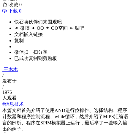
收藏
0
下载 0
快召唤伙伴们来围观吧
微博
QQ
QQ空间
贴吧
文档嵌入链接
复制
微信扫一扫分享
已成功复制到剪贴板
王木木
/
发布于
/
1975
人观看
#信息技术
本篇文档首先介绍了使用AND进行位操作、选择结构、程序
计数器和程序控制流程、while循环，然后介绍了MIPS汇编语
言的剖析、程序在SPIM模拟器上运行，最后举了一些输入输
出的例子。