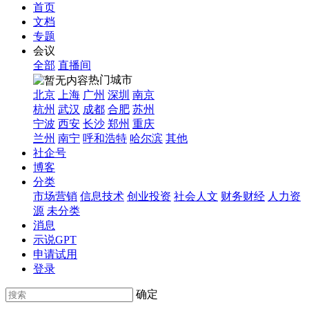
首页
文档
专题
会议
全部
直播间
热门城市
北京
上海
广州
深圳
南京
杭州
武汉
成都
合肥
苏州
宁波
西安
长沙
郑州
重庆
兰州
南宁
呼和浩特
哈尔滨
其他
社企号
博客
分类
市场营销
信息技术
创业投资
社会人文
财务财经
人力资
源
未分类
消息
示说GPT
申请试用
登录
确定