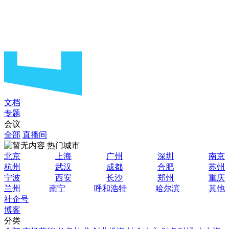
文档
专题
会议
全部
直播间
热门城市
北京
上海
广州
深圳
南京
杭州
武汉
成都
合肥
苏州
宁波
西安
长沙
郑州
重庆
兰州
南宁
呼和浩特
哈尔滨
其他
社企号
博客
分类