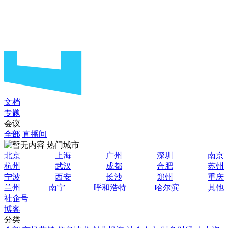
文档
专题
会议
全部
直播间
热门城市
北京
上海
广州
深圳
南京
杭州
武汉
成都
合肥
苏州
宁波
西安
长沙
郑州
重庆
兰州
南宁
呼和浩特
哈尔滨
其他
社企号
博客
分类