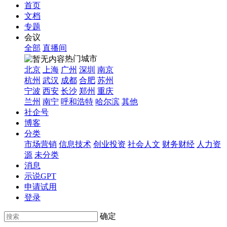
首页
文档
专题
会议
全部
直播间
热门城市
北京
上海
广州
深圳
南京
杭州
武汉
成都
合肥
苏州
宁波
西安
长沙
郑州
重庆
兰州
南宁
呼和浩特
哈尔滨
其他
社企号
博客
分类
市场营销
信息技术
创业投资
社会人文
财务财经
人力资
源
未分类
消息
示说GPT
申请试用
登录
确定