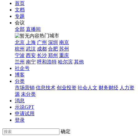
首页
文档
专题
会议
全部
直播间
热门城市
北京
上海
广州
深圳
南京
杭州
武汉
成都
合肥
苏州
宁波
西安
长沙
郑州
重庆
兰州
南宁
呼和浩特
哈尔滨
其他
社企号
博客
分类
市场营销
信息技术
创业投资
社会人文
财务财经
人力资
源
未分类
消息
示说GPT
申请试用
登录
确定