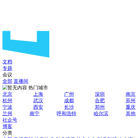
文档
专题
会议
全部
直播间
热门城市
北京
上海
广州
深圳
南京
杭州
武汉
成都
合肥
苏州
宁波
西安
长沙
郑州
重庆
兰州
南宁
呼和浩特
哈尔滨
其他
社企号
博客
分类