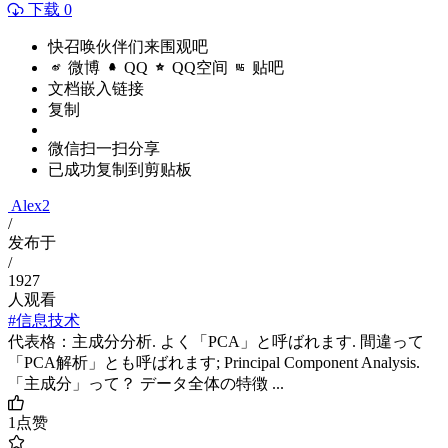
下载 0
快召唤伙伴们来围观吧
微博
QQ
QQ空间
贴吧
文档嵌入链接
复制
微信扫一扫分享
已成功复制到剪贴板
Alex2
/
发布于
/
1927
人观看
#信息技术
代表格：主成分分析. よく「PCA」と呼ばれます. 間違って
「PCA解析」とも呼ばれます; Principal Component Analysis.
「主成分」って？ データ全体の特徴 ...
1
点赞