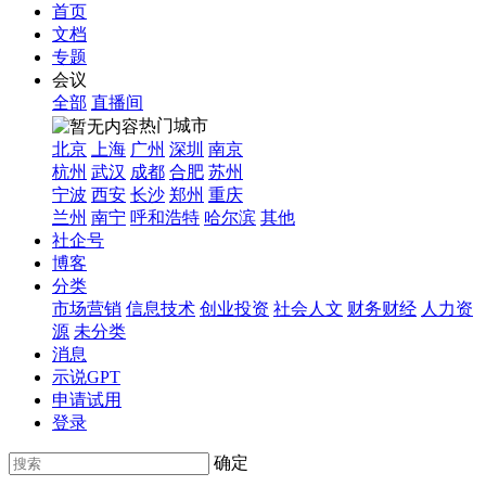
首页
文档
专题
会议
全部
直播间
热门城市
北京
上海
广州
深圳
南京
杭州
武汉
成都
合肥
苏州
宁波
西安
长沙
郑州
重庆
兰州
南宁
呼和浩特
哈尔滨
其他
社企号
博客
分类
市场营销
信息技术
创业投资
社会人文
财务财经
人力资
源
未分类
消息
示说GPT
申请试用
登录
确定