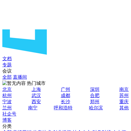
文档
专题
会议
全部
直播间
热门城市
北京
上海
广州
深圳
南京
杭州
武汉
成都
合肥
苏州
宁波
西安
长沙
郑州
重庆
兰州
南宁
呼和浩特
哈尔滨
其他
社企号
博客
分类