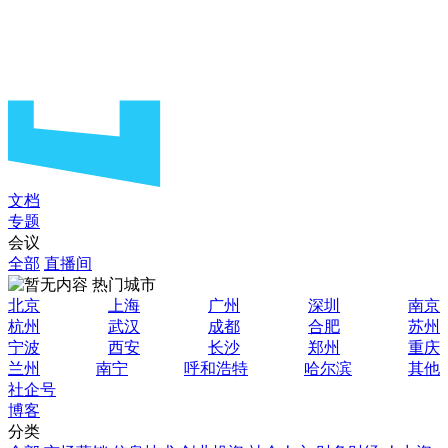
文档
专题
会议
全部
直播间
热门城市
北京
上海
广州
深圳
南京
杭州
武汉
成都
合肥
苏州
宁波
西安
长沙
郑州
重庆
兰州
南宁
呼和浩特
哈尔滨
其他
社企号
博客
分类