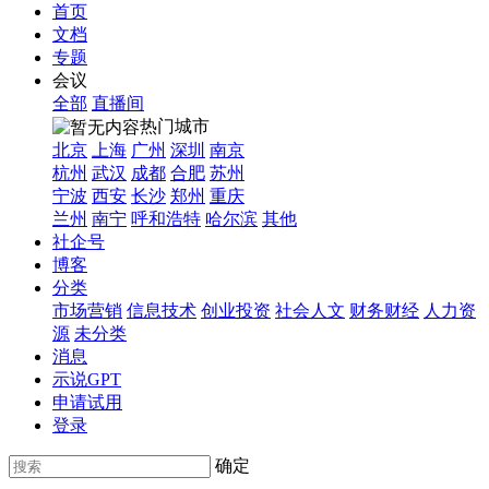
首页
文档
专题
会议
全部
直播间
热门城市
北京
上海
广州
深圳
南京
杭州
武汉
成都
合肥
苏州
宁波
西安
长沙
郑州
重庆
兰州
南宁
呼和浩特
哈尔滨
其他
社企号
博客
分类
市场营销
信息技术
创业投资
社会人文
财务财经
人力资
源
未分类
消息
示说GPT
申请试用
登录
确定