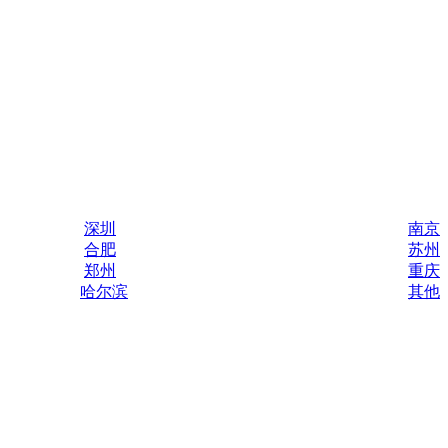
深圳
南京
合肥
苏州
郑州
重庆
哈尔滨
其他