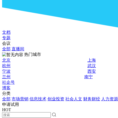
文档
专题
会议
全部
直播间
热门城市
北京
上海
杭州
武汉
宁波
西安
兰州
南宁
社企号
博客
分类
全部
市场营销
信息技术
创业投资
社会人文
财务财经
人力资源
申请试用
HOT