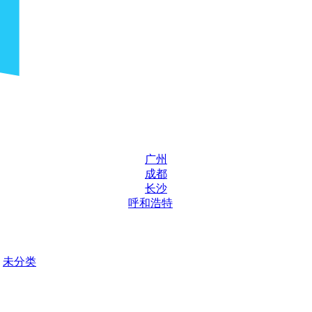
广州
成都
长沙
呼和浩特
未分类