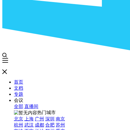
首页
文档
专题
会议
全部
直播间
热门城市
北京
上海
广州
深圳
南京
杭州
武汉
成都
合肥
苏州