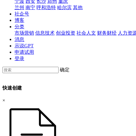
宁波
西安
长沙
郑州
重庆
兰州
南宁
呼和浩特
哈尔滨
其他
社企号
博客
分类
市场营销
信息技术
创业投资
社会人文
财务财经
人力资
消息
示说GPT
申请试用
登录
确定
快速创建
×