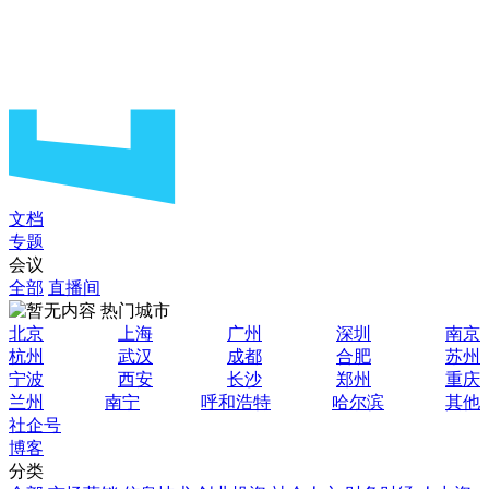
文档
专题
会议
全部
直播间
热门城市
北京
上海
广州
深圳
南京
杭州
武汉
成都
合肥
苏州
宁波
西安
长沙
郑州
重庆
兰州
南宁
呼和浩特
哈尔滨
其他
社企号
博客
分类