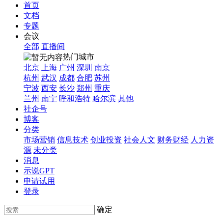
首页
文档
专题
会议
全部
直播间
热门城市
北京
上海
广州
深圳
南京
杭州
武汉
成都
合肥
苏州
宁波
西安
长沙
郑州
重庆
兰州
南宁
呼和浩特
哈尔滨
其他
社企号
博客
分类
市场营销
信息技术
创业投资
社会人文
财务财经
人力资
源
未分类
消息
示说GPT
申请试用
登录
确定