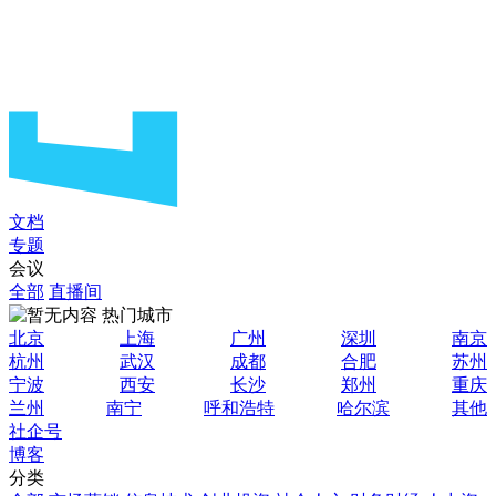
文档
专题
会议
全部
直播间
热门城市
北京
上海
广州
深圳
南京
杭州
武汉
成都
合肥
苏州
宁波
西安
长沙
郑州
重庆
兰州
南宁
呼和浩特
哈尔滨
其他
社企号
博客
分类