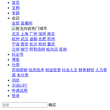
首页
文档
专题
会议
全部
直播间
热门城市
北京
上海
广州
深圳
南京
杭州
武汉
成都
合肥
苏州
宁波
西安
长沙
郑州
重庆
兰州
南宁
呼和浩特
哈尔滨
其他
社企号
博客
分类
市场营销
信息技术
创业投资
社会人文
财务财经
人力资
源
未分类
消息
示说GPT
申请试用
登录
确定