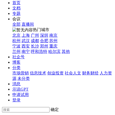
首页
文档
专题
会议
全部
直播间
热门城市
北京
上海
广州
深圳
南京
杭州
武汉
成都
合肥
苏州
宁波
西安
长沙
郑州
重庆
兰州
南宁
呼和浩特
哈尔滨
其他
社企号
博客
分类
市场营销
信息技术
创业投资
社会人文
财务财经
人力资
源
未分类
消息
示说GPT
申请试用
登录
确定