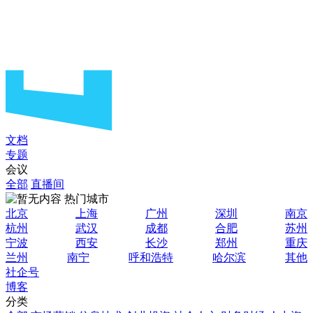
文档
专题
会议
全部
直播间
热门城市
北京
上海
广州
深圳
南京
杭州
武汉
成都
合肥
苏州
宁波
西安
长沙
郑州
重庆
兰州
南宁
呼和浩特
哈尔滨
其他
社企号
博客
分类