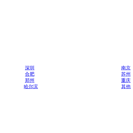
深圳
南京
合肥
苏州
郑州
重庆
哈尔滨
其他