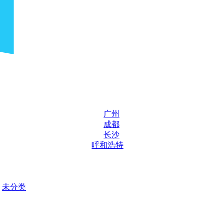
广州
成都
长沙
呼和浩特
未分类