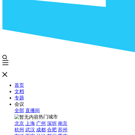
首页
文档
专题
会议
全部
直播间
热门城市
北京
上海
广州
深圳
南京
杭州
武汉
成都
合肥
苏州