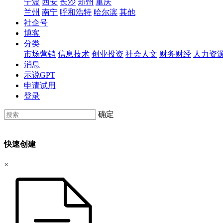
宁波
西安
长沙
郑州
重庆
兰州
南宁
呼和浩特
哈尔滨
其他
社企号
博客
分类
市场营销
信息技术
创业投资
社会人文
财务财经
人力资
消息
示说GPT
申请试用
登录
确定
快速创建
×