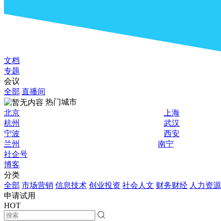
文档
专题
会议
全部
直播间
热门城市
北京
上海
杭州
武汉
宁波
西安
兰州
南宁
社企号
博客
分类
全部
市场营销
信息技术
创业投资
社会人文
财务财经
人力资源
申请试用
HOT