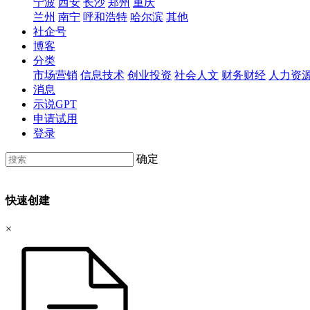
宁波
西安
长沙
郑州
重庆
兰州
南宁
呼和浩特
哈尔滨
其他
社企号
博客
分类
市场营销
信息技术
创业投资
社会人文
财务财经
人力资
消息
示说GPT
申请试用
登录
确定
快速创建
×