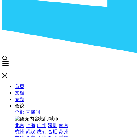
首页
文档
专题
会议
全部
直播间
热门城市
北京
上海
广州
深圳
南京
杭州
武汉
成都
合肥
苏州