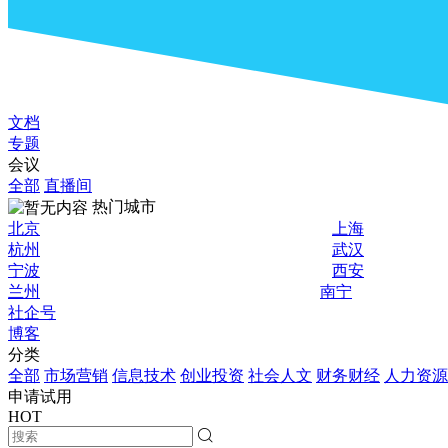
文档
专题
会议
全部
直播间
热门城市
北京
上海
杭州
武汉
宁波
西安
兰州
南宁
社企号
博客
分类
全部
市场营销
信息技术
创业投资
社会人文
财务财经
人力资源
申请试用
HOT