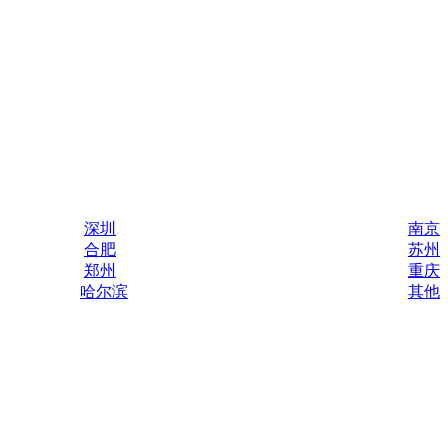
深圳
南京
合肥
苏州
郑州
重庆
哈尔滨
其他