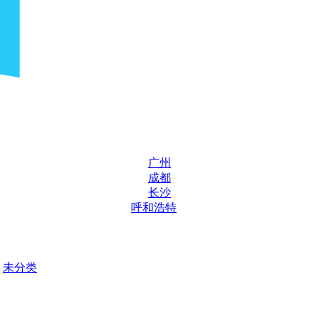
广州
成都
长沙
呼和浩特
未分类