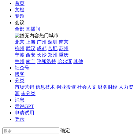
首页
文档
专题
会议
全部
直播间
热门城市
北京
上海
广州
深圳
南京
杭州
武汉
成都
合肥
苏州
宁波
西安
长沙
郑州
重庆
兰州
南宁
呼和浩特
哈尔滨
其他
社企号
博客
分类
市场营销
信息技术
创业投资
社会人文
财务财经
人力资
源
未分类
消息
示说GPT
申请试用
登录
确定