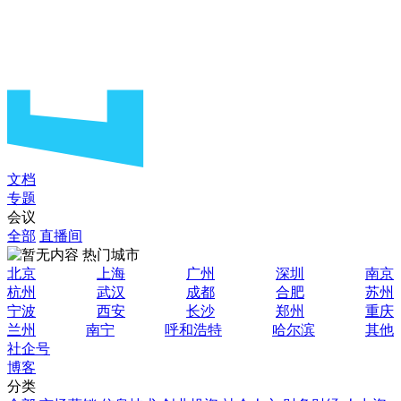
文档
专题
会议
全部
直播间
热门城市
北京
上海
广州
深圳
南京
杭州
武汉
成都
合肥
苏州
宁波
西安
长沙
郑州
重庆
兰州
南宁
呼和浩特
哈尔滨
其他
社企号
博客
分类