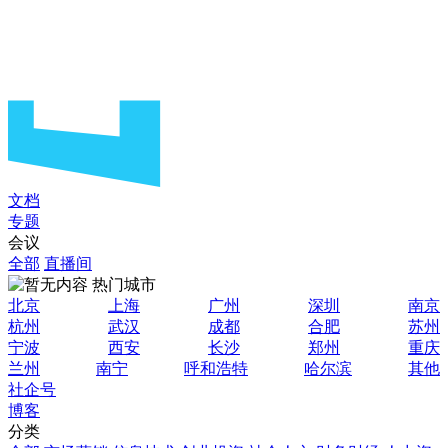
文档
专题
会议
全部
直播间
热门城市
北京
上海
广州
深圳
南京
杭州
武汉
成都
合肥
苏州
宁波
西安
长沙
郑州
重庆
兰州
南宁
呼和浩特
哈尔滨
其他
社企号
博客
分类