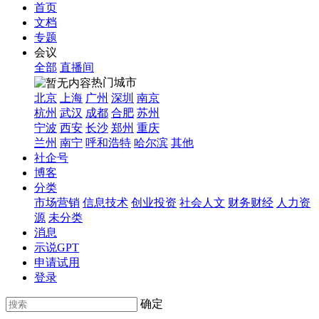
首页
文档
专题
会议
全部
直播间
热门城市
北京
上海
广州
深圳
南京
杭州
武汉
成都
合肥
苏州
宁波
西安
长沙
郑州
重庆
兰州
南宁
呼和浩特
哈尔滨
其他
社企号
博客
分类
市场营销
信息技术
创业投资
社会人文
财务财经
人力资
源
未分类
消息
示说GPT
申请试用
登录
确定