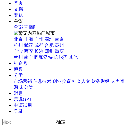
首页
文档
专题
会议
全部
直播间
热门城市
北京
上海
广州
深圳
南京
杭州
武汉
成都
合肥
苏州
宁波
西安
长沙
郑州
重庆
兰州
南宁
呼和浩特
哈尔滨
其他
社企号
博客
分类
市场营销
信息技术
创业投资
社会人文
财务财经
人力资
源
未分类
消息
示说GPT
申请试用
登录
确定