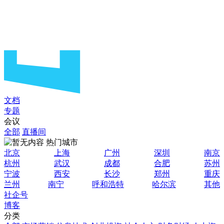
文档
专题
会议
全部
直播间
热门城市
北京
上海
广州
深圳
南京
杭州
武汉
成都
合肥
苏州
宁波
西安
长沙
郑州
重庆
兰州
南宁
呼和浩特
哈尔滨
其他
社企号
博客
分类