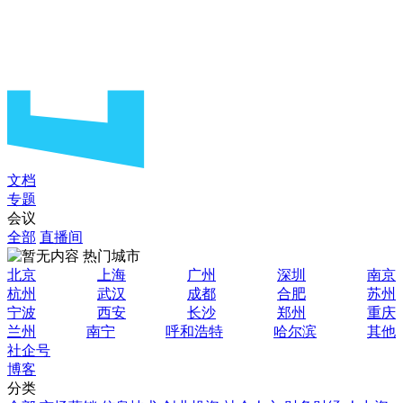
文档
专题
会议
全部
直播间
热门城市
北京
上海
广州
深圳
南京
杭州
武汉
成都
合肥
苏州
宁波
西安
长沙
郑州
重庆
兰州
南宁
呼和浩特
哈尔滨
其他
社企号
博客
分类