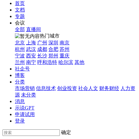
首页
文档
专题
会议
全部
直播间
热门城市
北京
上海
广州
深圳
南京
杭州
武汉
成都
合肥
苏州
宁波
西安
长沙
郑州
重庆
兰州
南宁
呼和浩特
哈尔滨
其他
社企号
博客
分类
市场营销
信息技术
创业投资
社会人文
财务财经
人力资
源
未分类
消息
示说GPT
申请试用
登录
确定