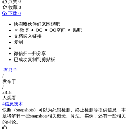
点赞
0
收藏
0
下载 0
快召唤伙伴们来围观吧
微博
QQ
QQ空间
贴吧
文档嵌入链接
复制
微信扫一扫分享
已成功复制到剪贴板
有只羊
/
发布于
/
2818
人观看
#信息技术
快照（snapshots）可以为死锁检测、终止检测等提供信息，本
章将解释一些snapshots相关概念、算法、实例，还有一些相关
的讨论。