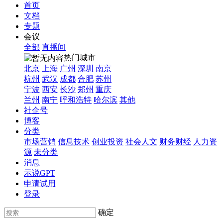
首页
文档
专题
会议
全部
直播间
热门城市
北京
上海
广州
深圳
南京
杭州
武汉
成都
合肥
苏州
宁波
西安
长沙
郑州
重庆
兰州
南宁
呼和浩特
哈尔滨
其他
社企号
博客
分类
市场营销
信息技术
创业投资
社会人文
财务财经
人力资
源
未分类
消息
示说GPT
申请试用
登录
确定