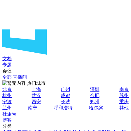
文档
专题
会议
全部
直播间
热门城市
北京
上海
广州
深圳
南京
杭州
武汉
成都
合肥
苏州
宁波
西安
长沙
郑州
重庆
兰州
南宁
呼和浩特
哈尔滨
其他
社企号
博客
分类